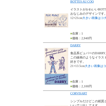
BOTTES AU COQ
イラストがかわいいBOTTE
おなじみのデザインです
12×21cm
大きい画像はコ
■
在庫：1
■
価格：2,940円
DARRY
食品系ビュバーのDARRY
この線画のようなイラス
好きです。
21×13.5cm
大きい画像は
■
在庫：1
■
価格：2,100円
CORVISART
シンプルだけどこの紙質
いいアジ出してます。