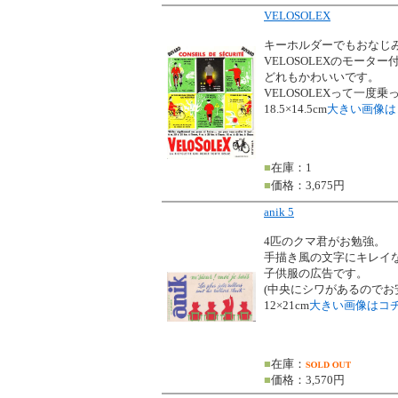
VELOSOLEX
キーホルダーでもおなじ
VELOSOLEXのモータ
どれもかわいいです。
VELOSOLEXって一度
18.5×14.5cm
大きい画像は
■
在庫：1
■
価格：3,675円
anik 5
4匹のクマ君がお勉強。
手描き風の文字にキレイ
子供服の広告です。
(中央にシワがあるのでお
12×21cm
大きい画像はコ
■
在庫：
■
価格：3,570円