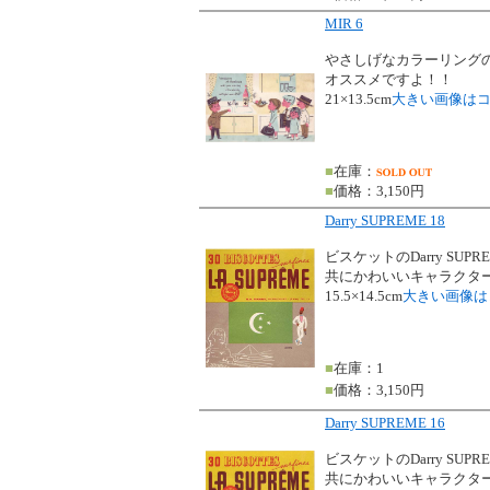
MIR 6
やさしげなカラーリングの
オススメですよ！！
21×13.5cm
大きい画像は
■
在庫：
■
価格：3,150円
Darry SUPREME 18
ビスケットのDarry SU
共にかわいいキャラクタ
15.5×14.5cm
大きい画像は
■
在庫：1
■
価格：3,150円
Darry SUPREME 16
ビスケットのDarry SU
共にかわいいキャラクタ