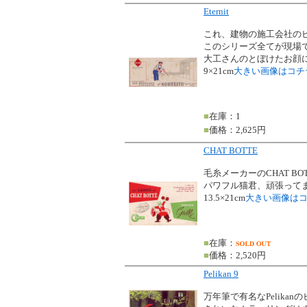
Eternit
これ、建物の施工会社の
このシリーズ全てが現場
大工さんのとぼけたお顔
9×21cm
大きい画像はコチ
■
在庫：1
■
価格：2,625円
CHAT BOTTE
毛糸メーカーのCHAT BO
パワフル猫君、頑張って
13.5×21cm
大きい画像は
■
在庫：
■
価格：2,520円
Pelikan 9
万年筆で有名なPelikan