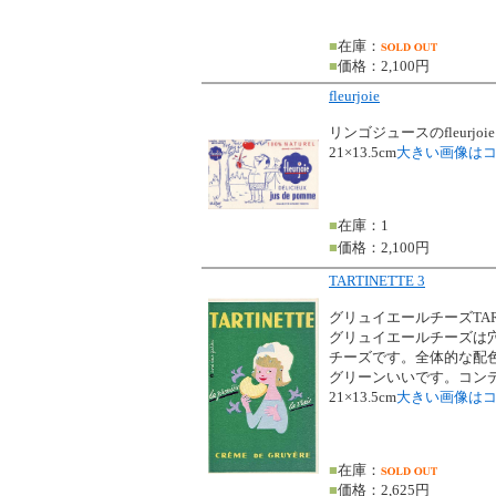
■
在庫：
■
価格：2,100円
fleurjoie
リンゴジュースのfleurj
21×13.5cm
大きい画像は
■
在庫：1
■
価格：2,100円
TARTINETTE 3
グリュイエールチーズTAR
グリュイエールチーズは
チーズです。全体的な配
グリーンいいです。コン
21×13.5cm
大きい画像は
■
在庫：
■
価格：2,625円