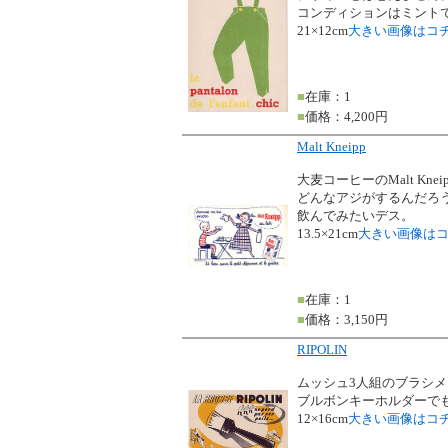
コンディションはミント
21×12cm
大きい画像はコ
■
在庫：1
■
価格：4,200円
Malt Kneipp
大麦コーヒーのMalt Kne
どんなアジがするんだろ
飲んでみたいデス。
13.5×21cm
大きい画像は
■
在庫：1
■
価格：3,150円
RIPOLIN
ムッシュ3人組のブラシメー
ブルボンキーホルダーで
12×16cm
大きい画像はコ