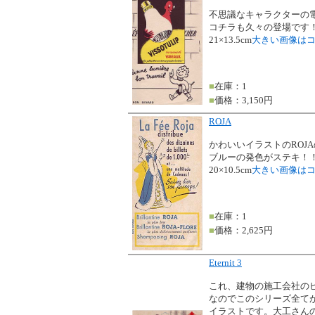
不思議なキャラクターの電球
コチラも久々の登場です
21×13.5cm
大きい画像は
■
在庫：1
■
価格：3,150円
ROJA
かわいいイラストのROJ
ブルーの発色がステキ！
20×10.5cm
大きい画像は
■
在庫：1
■
価格：2,625円
Eternit 3
これ、建物の施工会社の
なのでこのシリーズ全て
イラストです。大工さん