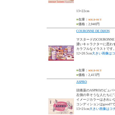
13×22cm
■
在庫：
■
価格：2,940円
COURONNE DE DIJON
マスタードのCOURONNE 
濃いキャラクターに思わ
カラフルなイラストです
12×20.5cm
大きい画像は
■
在庫：
■
価格：2,415円
ASPRO
頭痛薬のASPROのビュバ
左側の辛そうな人たちに”A
イメージカラーはきれい
コンディションはgood!!
13×21cm
大きい画像はコ