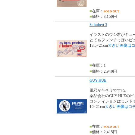
■
在庫：
■
価格：3,150円
St hubert 3
イラストのウシ君がキュ
とてもフレンチっぽいビ
13.5×21cm
大きい画像は
■
在庫：1
■
価格：2,940円
GUY HUE
風邪が辛そうですね。
薬品会社のGUY HUEの
コンディションはミント
10×21cm
大きい画像はコ
■
在庫：
■
価格：2,415円