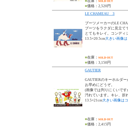
■
在庫：
■
価格：2,520円
LE CHAMEAU 3
ブーツメーカーのLE CHA
ブーツをラクダに見立て
とてもキレイ。コンディ
13.5×20.5cm
大きい画像は
■
在庫：
■
価格：3,150円
GAUTIER
GAUTIERのキーホルダ
お早めにどうぞ。
(画像では判りにくいです
汚れています。キレ、折れ
13.5×21cm
大きい画像は
■
在庫：
■
価格：2,415円