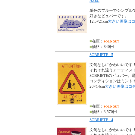
AZEL
単色のブルーでシンプル
好きなビュバーです。
12.5×21cm
大きい画像は
■
在庫：
■
価格：840円
SOBRIETE 15
文句なしにかわいいです
それぞれ違うアーティス
SOBRIETEのビュバー
コンディションはミント
20×14cm
大きい画像はコ
■
在庫：
■
価格：3,570円
SOBRIETE 14
文句なしにかわいいです