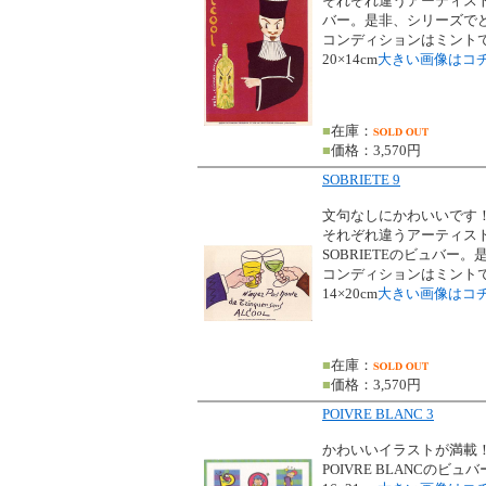
それぞれ違うアーティスト
バー。是非、シリーズで
コンディションはミント
20×14cm
大きい画像はコ
■
在庫：
■
価格：3,570円
SOBRIETE 9
文句なしにかわいいです
それぞれ違うアーティス
SOBRIETEのビュバー
コンディションはミント
14×20cm
大きい画像はコ
■
在庫：
■
価格：3,570円
POIVRE BLANC 3
かわいいイラストが満載
POIVRE BLANCの