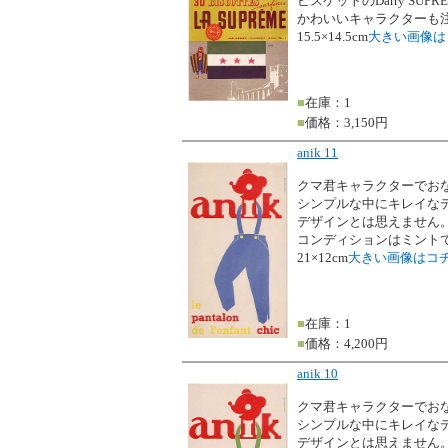
ビスケットのDarry SU
かわいいキャラクターも
15.5×14.5cm
大きい画像は
■
在庫：1
■
価格：3,150円
anik 11
クマ君キャラクターでおな
シンプルな中にキレイな
デザインとは思えません
コンディションはミント
21×12cm
大きい画像はコ
■
在庫：1
■
価格：4,200円
anik 10
クマ君キャラクターでおな
シンプルな中にキレイな
デザインとは思えません