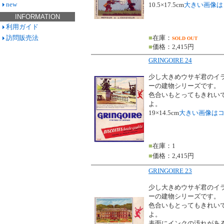
new
10.5×17.5cm
大きい画像は
INFORMATION
利用ガイド
訪問販売法
■
在庫：
■
価格：2,415円
GRINGOIRE 24
少し大きめウサギ君のイ
ーの建物シリーズです。
色合いもとってもきれい
よ。
19×14.5cm
大きい画像は
■
在庫：1
■
価格：2,415円
GRINGOIRE 23
少し大きめウサギ君のイ
ーの建物シリーズです。
色合いもとってもきれい
よ。
表面にインクの汚れがあ