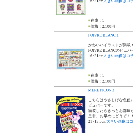
16×21cm
大きい画像はコ
■
在庫：1
■
価格：2,100円
POIVRE BLANC 1
かわいいイラストが満載
POIVRE BLANCの
16×21cm
大きい画像はコ
■
在庫：1
■
価格：2,100円
MERE PICON 3
こちらはやさしげな色使いで
ビュバーです。
額装したらきっとお部屋
是非、お早めにどうぞ！
21×13.5cm
大きい画像は