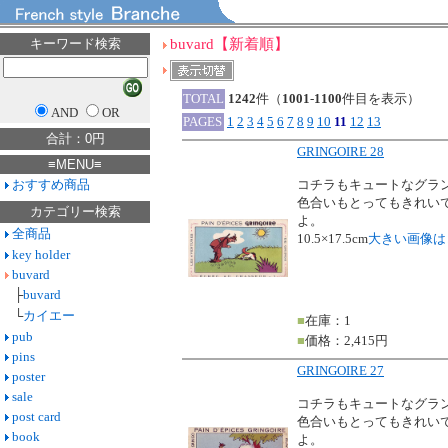
キーワード検索
buvard【新着順】
TOTAL
1242
件（
1001
-
1100
件目を表示）
AND
OR
PAGES
1
2
3
4
5
6
7
8
9
10
11
12
13
合計：0円
GRINGOIRE 28
≡MENU≡
おすすめ商品
コチラもキュートなグラ
色合いもとってもきれい
カテゴリー検索
よ。
全商品
10.5×17.5cm
大きい画像は
key holder
buvard
├
buvard
└
カイエー
■
在庫：1
pub
■
価格：2,415円
pins
GRINGOIRE 27
poster
sale
コチラもキュートなグラ
post card
色合いもとってもきれい
book
よ。