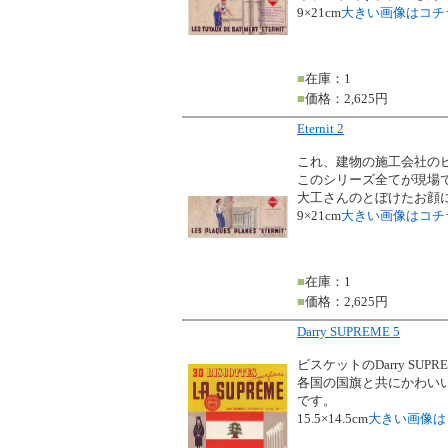
9×21cm
大きい画像はコチ
■
在庫：1
■
価格：2,625円
Eternit 2
これ、建物の施工会社の
このシリーズ全てが現場
大工さんのとぼけたお顔
9×21cm
大きい画像はコチ
■
在庫：1
■
価格：2,625円
Darry SUPREME 5
ビスケットのDarry SUPR
各国の国旗と共にかわい
です。
15.5×14.5cm
大きい画像は