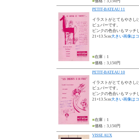
■
価格：3,150円
PETIT-BATEAU 11
イラストがとてもやさしげなP
ビュバーです。
ピンクの色合いもマッチ
21×13.5cm
大きい画像は
■
在庫：1
■
価格：3,150円
PETIT-BATEAU 10
イラストがとてもやさしげなP
ビュバーです。
ピンクの色合いもマッチ
21×13.5cm
大きい画像は
■
在庫：1
■
価格：3,150円
VISSE AUX