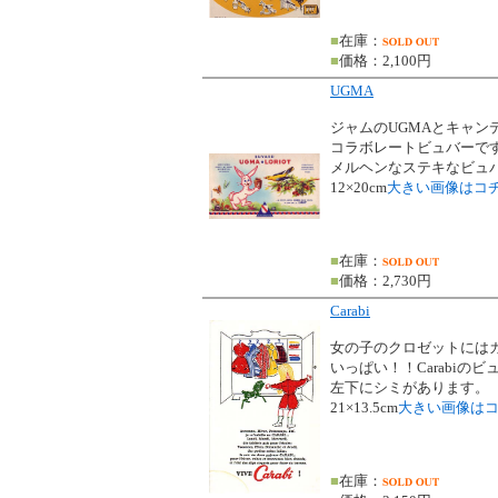
■
在庫：
■
価格：2,100円
UGMA
ジャムのUGMAとキャンデ
コラボレートビュバーで
メルヘンなステキなビュ
12×20cm
大きい画像はコ
■
在庫：
■
価格：2,730円
Carabi
女の子のクロゼットには
いっぱい！！Carabiの
左下にシミがあります。
21×13.5cm
大きい画像は
■
在庫：