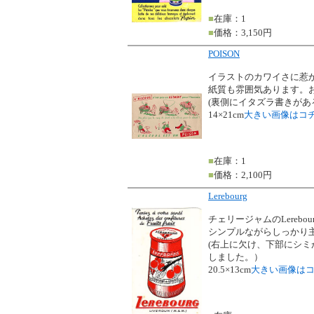
■
在庫：1
■
価格：3,150円
POISON
イラストのカワイさに惹
紙質も雰囲気あります。
(裏側にイタズラ書きがあ
14×21cm
大きい画像はコ
■
在庫：1
■
価格：2,100円
Lerebourg
チェリージャムのLerebo
シンプルながらしっかり
(右上に欠け、下部にシミ
しました。）
20.5×13cm
大きい画像は