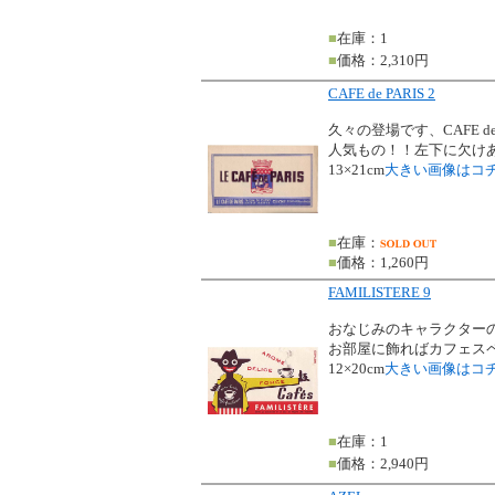
■
在庫：1
■
価格：2,310円
CAFE de PARIS 2
久々の登場です、CAFE de 
人気もの！！左下に欠け
13×21cm
大きい画像はコ
■
在庫：
■
価格：1,260円
FAMILISTERE 9
おなじみのキャラクターのFA
お部屋に飾ればカフェス
12×20cm
大きい画像はコ
■
在庫：1
■
価格：2,940円