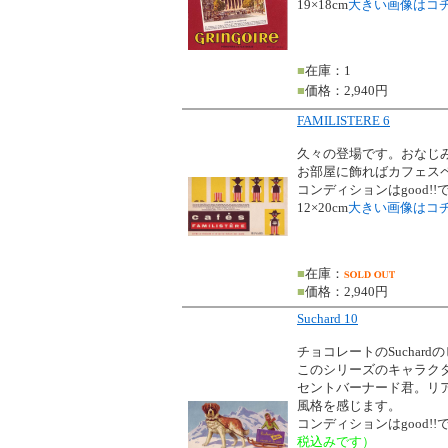
19×18cm
大きい画像はコ
■
在庫：1
■
価格：2,940円
FAMILISTERE 6
久々の登場です。おなじみの
お部屋に飾ればカフェス
コンディションはgood!!
12×20cm
大きい画像はコ
■
在庫：
■
価格：2,940円
Suchard 10
チョコレートのSuchard
このシリーズのキャラク
セントバーナード君。リ
風格を感じます。
コンディションはgood!!
税込みです）