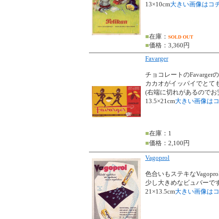
13×10cm
大きい画像はコ
■
在庫：
■
価格：3,360円
Favarger
チョコレートのFavarge
カカオがイッパイでとても
(右端に切れがあるのでお
13.5×21cm
大きい画像は
■
在庫：1
■
価格：2,100円
Vagoprol
色合いもステキなVagopr
少し大きめなビュバーで
21×13.5cm
大きい画像は