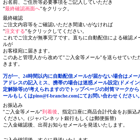
お名前、ご住所等必要事項をご記入していただき
”
最終確認画面へ
”をクリック。
最終確認
ご注文内容等をご確認いただき間違いがなければ
”
注文する
”をクリックしてください。
これでご注文が無事完了です。直ちに自動配信による確認メ
ルが
お客様宛に届きます。
このあと管理人から改めて"ご入金等メール"を送らせていた
きます。
万が一、24時間以内に自動配信メールが届かない場合はメー
アドレスの記入ミス、携帯の場合は迷惑メール設定(ドメイン
定解除等)が考えられますのでトップページの封筒マークから
ールもしくはpino@f-branche.comにてお問い合わせください
お振込み
"ご入金等メール"
到着後
、指定口座に商品合計代金をお振込
ください。(ジャパンネット銀行もしくは郵便振替)
ご入金確認後、出荷お知らせメールを発送いたします。
ご入金確認後、すぐに発送いたします。