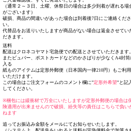
（通常２～３日、土曜、休祭日の場合は多少到着が遅れる場
がございます）
破損、商品の間違いがあった場合は到着後7日にご連絡くだ
い。
代替品をお送りいたしますが商品がない場合は返金させてい
だきます。
送料
配送はクロネコヤマト宅急便での配送とさせていただきます
またビュバー、ポストカードなどのかさばりが少なくA4封筒
入る
紙ものアイテムは定形外郵便（日本国内一律210円）もご利
いただけます。
この場合はご注文フォームのコメント欄に”
定形外希望
”と記
してください。
※梱包には緩衝材で万全にいたしますが定形外郵便の場合は
険適用が出来ませんので破損、紛失等の責任はこちらで負い
ねます
追ってお振込み金額をメールにてお知らせいたします。
（システム上、配送先をいれると送料が宅急便料金で加算さ