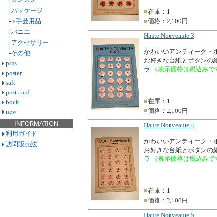
├
パッケージ
■
在庫：1
├
手芸用品
■
価格：2,100円
├
バニエ
Haute Nouveaute 3
├
アクセサリー
かわいいアンティーク・
└
その他
お好きな台紙とボタンの
pins
ラ
（表示価格は税込みで
poster
sale
post card
■
在庫：1
book
■
価格：2,100円
new
INFORMATION
Haute Nouveaute 4
利用ガイド
かわいいアンティーク・
訪問販売法
お好きな台紙とボタンの
ラ
（表示価格は税込みで
■
在庫：1
■
価格：2,100円
Haute Nouveaute 5