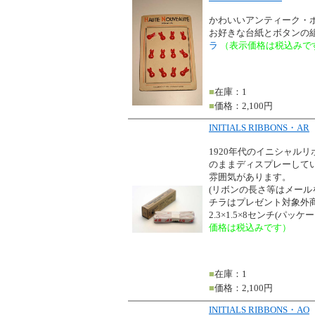
かわいいアンティーク・
お好きな台紙とボタンの
ラ
（表示価格は税込みで
■
在庫：1
■
価格：2,100円
INITIALS RIBBONS・AR
1920年代のイニシャル
のままディスプレーして
雰囲気があります。
(リボンの長さ等はメー
チラはプレゼント対象外商
2.3×1.5×8センチ(パッ
価格は税込みです）
■
在庫：1
■
価格：2,100円
INITIALS RIBBONS・AO