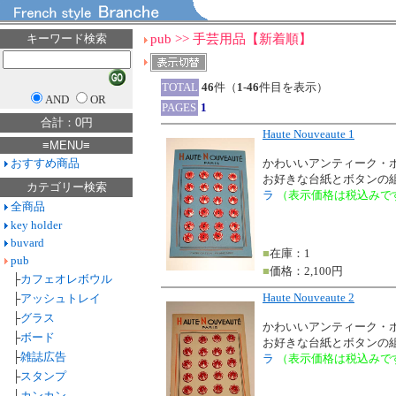
キーワード検索
pub >> 手芸用品【新着順】
TOTAL
46
件（
1
-
46
件目を表示）
AND
OR
PAGES
1
合計：0円
Haute Nouveaute 1
≡MENU≡
おすすめ商品
かわいいアンティーク・
お好きな台紙とボタンの
カテゴリー検索
ラ
（表示価格は税込みで
全商品
key holder
buvard
■
在庫：1
pub
■
価格：2,100円
├
カフェオレボウル
Haute Nouveaute 2
├
アッシュトレイ
├
グラス
かわいいアンティーク・
├
ボード
お好きな台紙とボタンの
├
雑誌広告
ラ
（表示価格は税込みで
├
スタンプ
├
カンカン