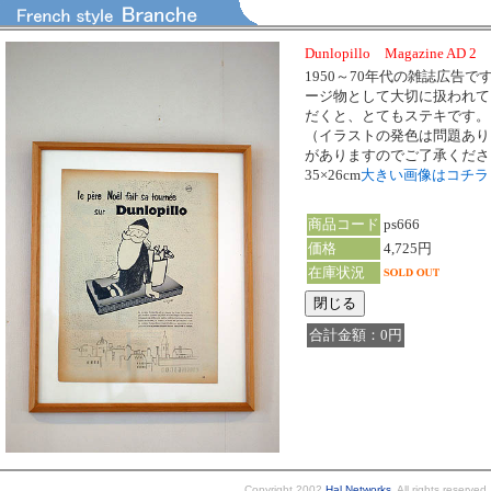
Dunlopillo Magazine AD 2
1950～70年代の雑誌広告
ージ物として大切に扱われて
だくと、とてもステキです。
（イラストの発色は問題あり
がありますのでご了承くださ
35×26cm
大きい画像はコチ
商品コード
ps666
価格
4,725円
在庫状況
合計金額：0円
Copyright 2002
Hal Networks
. All rights reserved