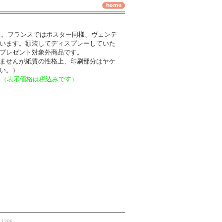
です。フランスではポスター同様、ヴェンテ
います。額装してディスプレーしていた
プレゼント対象外商品です。
ませんが紙質の性格上、印刷部分はヤケ
い。）
ラ
（表示価格は税込みです）
. 1398.