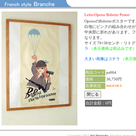
Lefor-Openo Bsbette Poster
OpenoのBsbetteポスターで
白地にピンクの組み合わせが
中央部に折れがあります。フ
なります。
サイズ 79×38センチ・リト
ラ
（表示価格は税込みです
大きい画像はコチラ
（表示
商品コード
ps064
価格
36,750円
在庫状況
合計金額：0円
Copyright 2002
Hal Networks
. All rights reserved