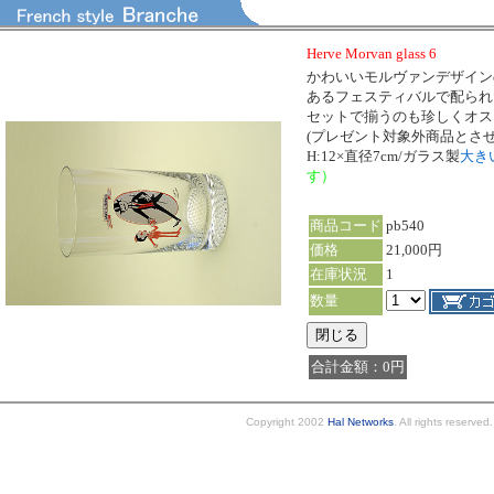
Herve Morvan glass 6
かわいいモルヴァンデザインの
あるフェスティバルで配られ
セットで揃うのも珍しくオス
(プレゼント対象外商品とさ
H:12×直径7cm/ガラス製
大き
す）
商品コード
pb540
価格
21,000円
在庫状況
1
数量
合計金額：0円
Copyright 2002
Hal Networks
. All rights reserved