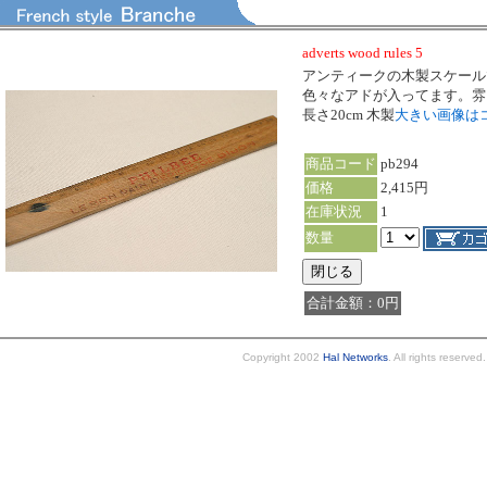
adverts wood rules 5
アンティークの木製スケール
色々なアドが入ってます。雰
長さ20cm 木製
大きい画像は
商品コード
pb294
価格
2,415円
在庫状況
1
数量
合計金額：0円
Copyright 2002
Hal Networks
. All rights reserved