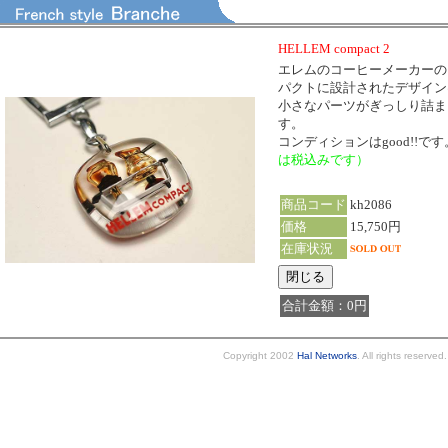
HELLEM compact 2
エレムのコーヒーメーカーの
パクトに設計されたデザイン
小さなパーツがぎっしり詰ま
す。
コンディションはgood!!です
は税込みです）
商品コード
kh2086
価格
15,750円
在庫状況
合計金額：0円
Copyright 2002
Hal Networks
. All rights reserved