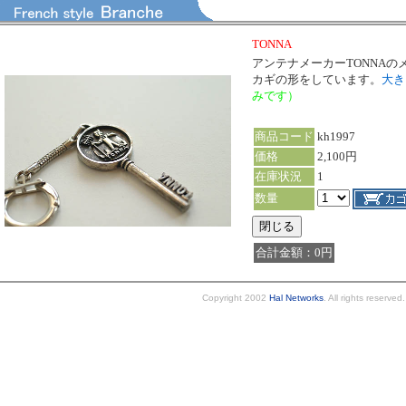
TONNA
アンテナメーカーTONNAの
カギの形をしています。
大き
みです）
商品コード
kh1997
価格
2,100円
在庫状況
1
数量
合計金額：0円
Copyright 2002
Hal Networks
. All rights reserved