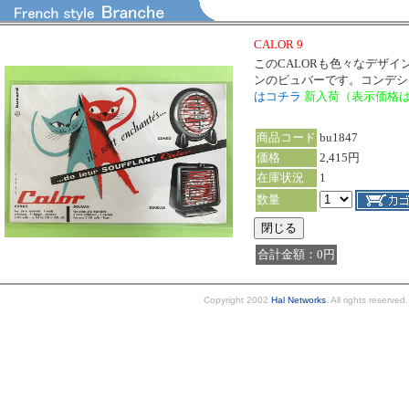
CALOR 9
このCALORも色々なデザ
ンのビュバーです。コンデションは
はコチラ
新入荷（表示価格
商品コード
bu1847
価格
2,415円
在庫状況
1
数量
合計金額：0円
Copyright 2002
Hal Networks
. All rights reserved