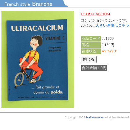
ULTRACALCIUM
コンデションはミントです。
20×15cm
大きい画像はコチ
商品コード
bu1769
価格
3,150円
在庫状況
合計金額：0円
Copyright 2002
Hal Networks
. All rights reserved