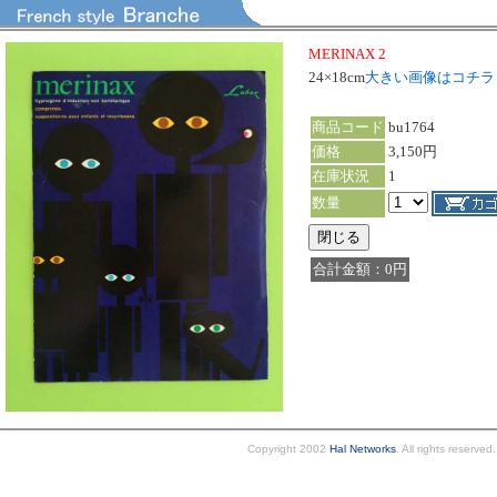
MERINAX 2
24×18cm
大きい画像はコチ
商品コード
bu1764
価格
3,150円
在庫状況
1
数量
合計金額：0円
Copyright 2002
Hal Networks
. All rights reserved