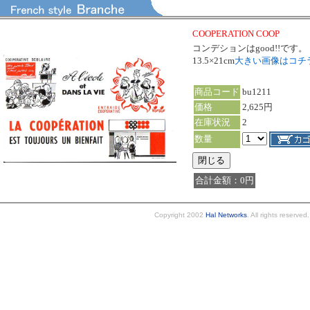
COOPERATION COOP
コンデションはgood!!です。
13.5×21cm
大きい画像はコチ
商品コード
bu1211
価格
2,625円
在庫状況
2
数量
合計金額：0円
Copyright 2002
Hal Networks
. All rights reserved