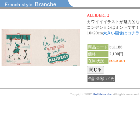
ALLIBERT 2
カワイイイラストが魅力的なA
コンデションはミントです！
10×20cm
大きい画像はコチ
商品コード
bu1186
価格
2,100円
在庫状況
合計金額：0円
Copyright 2002
Hal Networks
. All rights reserved