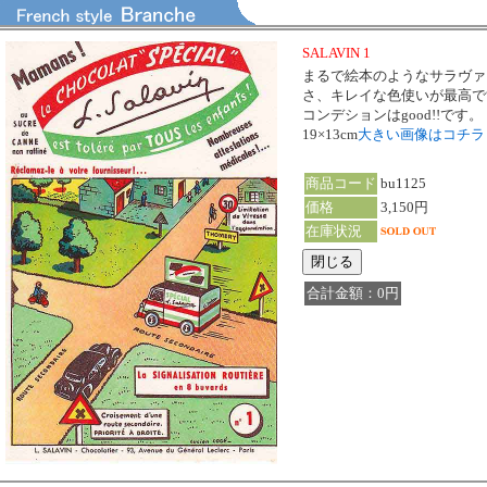
SALAVIN 1
まるで絵本のようなサラヴァ
さ、キレイな色使いが最高で
コンデションはgood!!です。
19×13cm
大きい画像はコチ
商品コード
bu1125
価格
3,150円
在庫状況
合計金額：0円