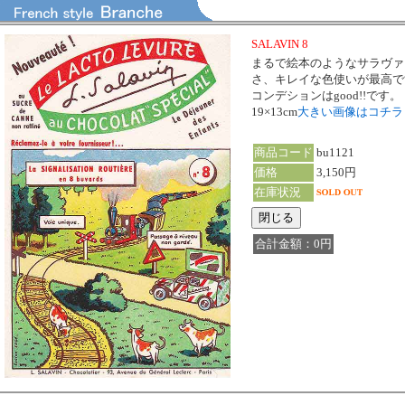
SALAVIN 8
まるで絵本のようなサラヴァ
さ、キレイな色使いが最高で
コンデションはgood!!です。
19×13cm
大きい画像はコチ
商品コード
bu1121
価格
3,150円
在庫状況
合計金額：0円