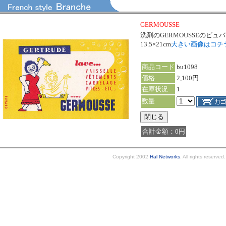
GERMOUSSE
洗剤のGERMOUSSEのビ
13.5×21cm
大きい画像はコチ
商品コード
bu1098
価格
2,100円
在庫状況
1
数量
合計金額：0円
Copyright 2002
Hal Networks
. All rights reserved