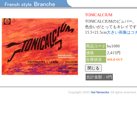
TONICALCIUM
TONICALCIUMのビュバー。
色合いがとってもキレイです
15.5×21.5cm
大きい画像はコ
商品コード
bu1080
価格
2,415円
在庫状況
合計金額：0円
Copyright 2002
Hal Networks
. All rights reserved