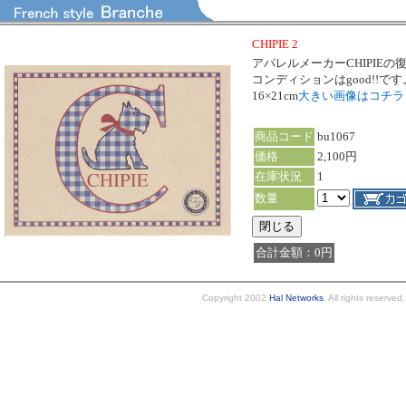
CHIPIE 2
アパレルメーカーCHIPIE
コンディションはgood!!です
16×21cm
大きい画像はコチ
商品コード
bu1067
価格
2,100円
在庫状況
1
数量
合計金額：0円
Copyright 2002
Hal Networks
. All rights reserved