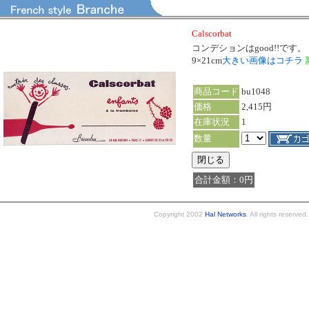
Calscorbat
コンデションはgood!!です。
9×21cm
大きい画像はコチラ
商品コード
bu1048
価格
2,415円
在庫状況
1
数量
合計金額：0円
Copyright 2002
Hal Networks
. All rights reserved