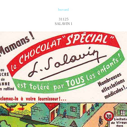
buvard
31125
SALAVIN 1