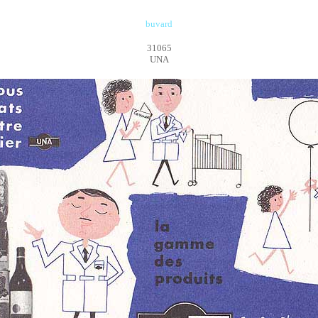
buvard
31065
UNA