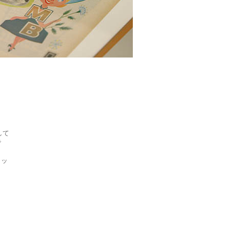
して
で
カッ